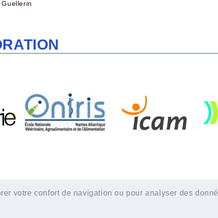
 Guellerin
ORATION
orer votre confort de navigation ou pour analyser des donn
Powered by aiw-asso
|
all-in-web © 2026