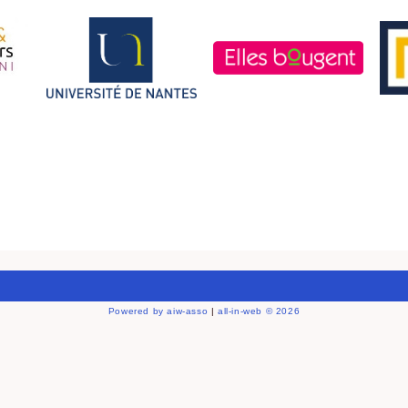
Powered by aiw-asso
|
all-in-web © 2026