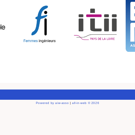
Powered by aiw-asso
|
all-in-web © 2026